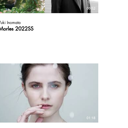
00:52
Yuki Inomata
Morles 2022SS
01:18