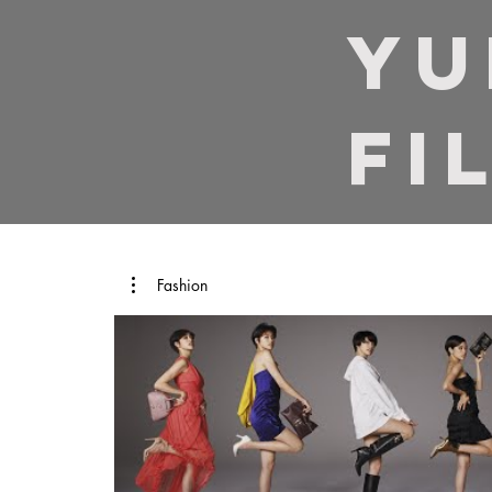
​Y
Fi
Fashion