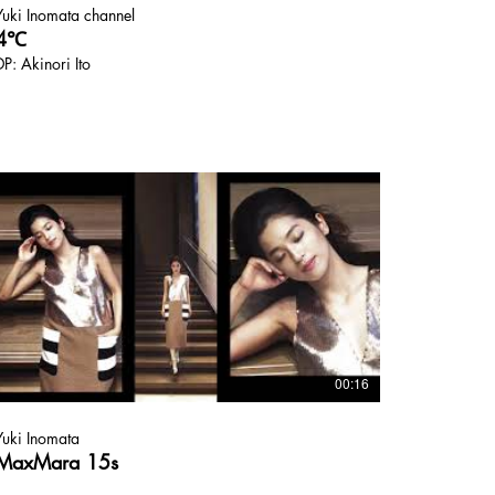
Yuki Inomata channel
4℃
DP: Akinori Ito
00:16
Yuki Inomata
MaxMara 15s