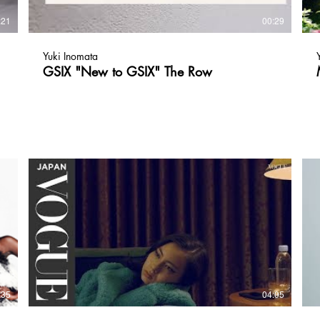
:21
00:29
Yuki Inomata
GSIX "New to GSIX" The Row
:35
04:05