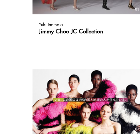
01
Yuki Inomata
Jimmy Choo JC Collection
01