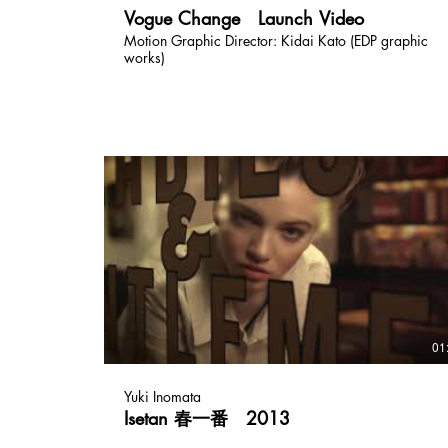
Vogue Change Launch Video
Motion Graphic Director: Kidai Kato (EDP graphic
works)
01
Yuki Inomata
Isetan 春一番 2013