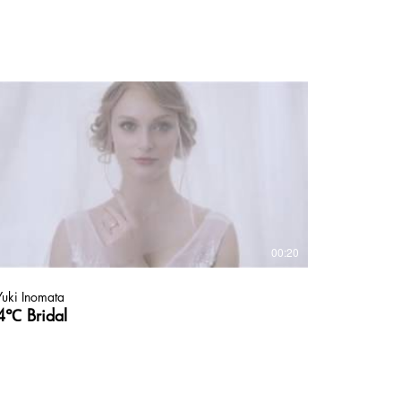
00:20
Yuki Inomata
4℃ Bridal