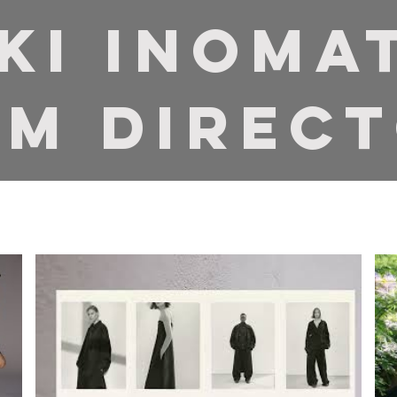
uki Inoma
lm Direc