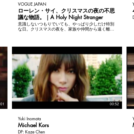
VOGUE JAPAN
ローレン・サイ、クリスマスの夜の不思
議な物語。｜A Holy Night Stranger
意識しないつもりでいても、やっぱり少しだけ特別
な日。クリスマスの夜を、家族や仲間から遠く離れ
た場所で、どこか退屈そうに1人ホテルの部屋で過
ごすローレン。そんな夜に起こる不思議なストーリ
ーを描く。クリスマスムードあふれるクラシックな
インテリア、バーバリー（BURBERRY）やクリスチ
ャン ルブタン（CHRISTIAN LOUBOUTIN）、ジミー
チュウ（JIMMY CHOO）などの豪華なファッション
も必見。 Connect with Vogue Japan Online:
http://www.vogue.co.jp/ Follow Vogue Japan on
Facebook:
https://www.facebook.com/VOGUEJAPAN Follow
Vogue Japan on Twitter:
https://twitter.com/voguejp Follow Vogue Japan
Instagram: http://instagram.com/voguejapan
:01
00:52
Yuki Inomata
Michael Kors
DP: Kaze Chen